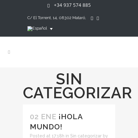
+34 937 574 885
C/ El Torrent, 14, 08302 Mataró,
SIN
CATEGORIZAR
02 ENE
¡HOLA
MUNDO!
Posted at 17:18h
in
Sin categorizar
by