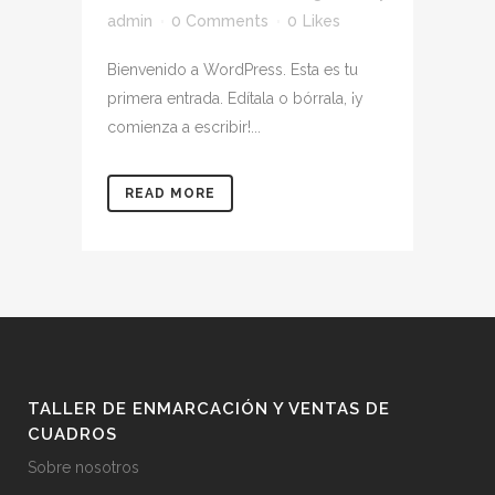
admin
0 Comments
0
Likes
Bienvenido a WordPress. Esta es tu
primera entrada. Edítala o bórrala, ¡y
comienza a escribir!...
READ MORE
TALLER DE ENMARCACIÓN Y VENTAS DE
CUADROS
Sobre nosotros