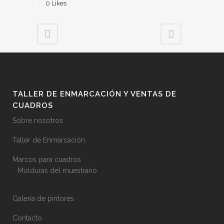
0
Likes
TALLER DE ENMARCACIÓN Y VENTAS DE
CUADROS
Sobre nosotros
Taller de Enmarcación
Marcos para cuadros
Molduras del muestrario
Galería de pintores
Contacto