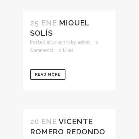
25 ENE
MIQUEL
SOLÍS
Posted at 17:45h
in
by
admin
0
Comments
0
Likes
READ MORE
20 ENE
VICENTE
ROMERO REDONDO