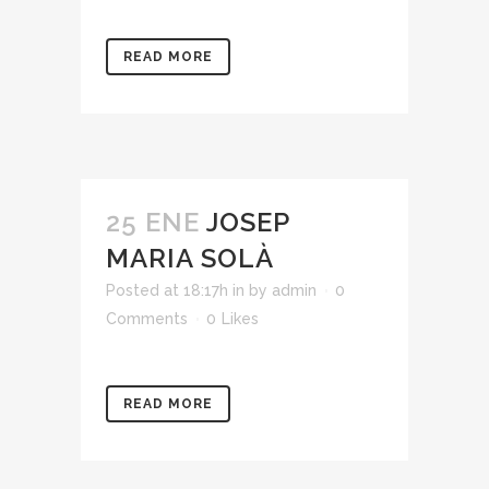
READ MORE
25 ENE
JOSEP
MARIA SOLÀ
Posted at 18:17h
in
by
admin
0
Comments
0
Likes
READ MORE