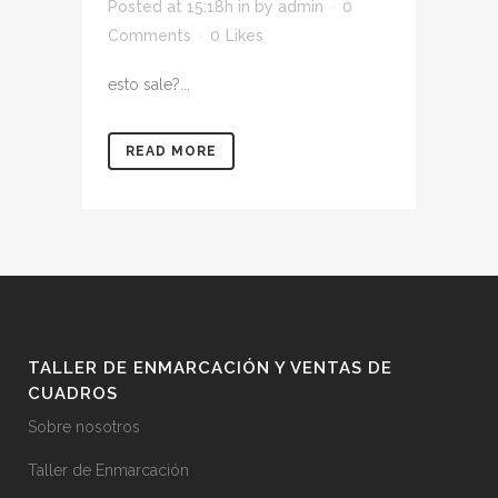
Posted at 15:18h
in
by
admin
0
Comments
0
Likes
esto sale?...
READ MORE
TALLER DE ENMARCACIÓN Y VENTAS DE
CUADROS
Sobre nosotros
Taller de Enmarcación