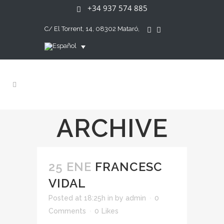
+34 937 574 885
C/ El Torrent, 14, 08302 Mataró,
ARCHIVE
25 ENE
FRANCESC
VIDAL
Posted at 18:25h
in
by
admin
0
Comments
0
Likes